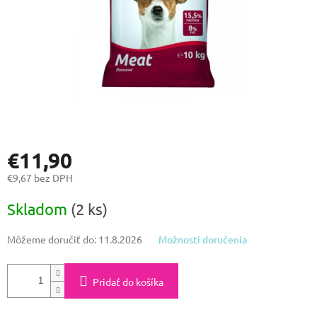
€11,90
€9,67 bez DPH
Jednotková
Skladom
(2 ks)
cena:
Môžeme doručiť do:
11.8.2026
Možnosti doručenia
Pridať do košíka