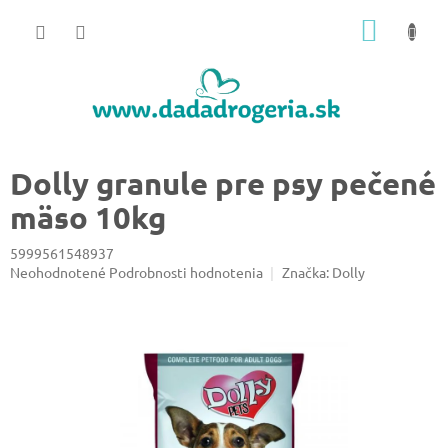
Prejsť
NÁKU
na
obsah
KOŠÍK
Dolly granule pre psy pečené
mäso 10kg
5999561548937
Priemerné
Neohodnotené
Podrobnosti hodnotenia
Značka:
Dolly
hodnotenie
produktu
je
0,0
z
5
hviezdičiek.