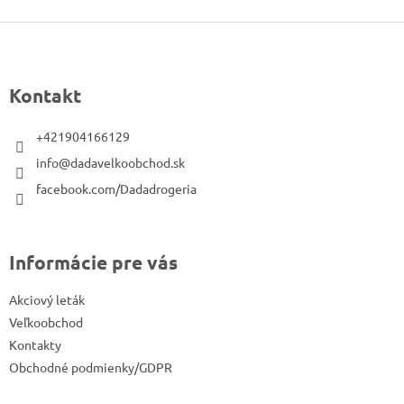
Z
á
p
Kontakt
ä
t
+421904166129
i
info@dadavelkoobchod.sk
e
facebook.com/Dadadrogeria
Informácie pre vás
Akciový leták
Veľkoobchod
Kontakty
Obchodné podmienky/GDPR