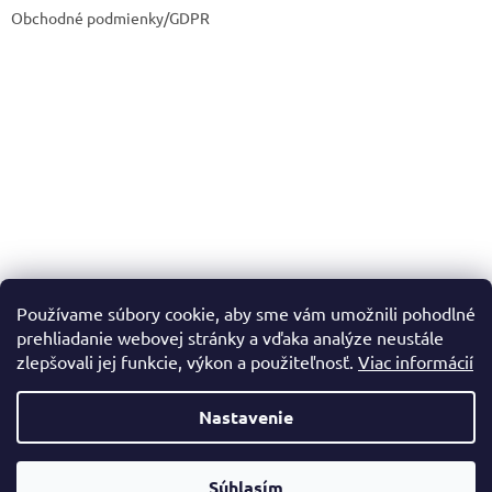
Obchodné podmienky/GDPR
Používame súbory cookie, aby sme vám umožnili pohodlné
prehliadanie webovej stránky a vďaka analýze neustále
zlepšovali jej funkcie, výkon a použiteľnosť.
Viac informácií
Nastavenie
Vytvoril Shoptet
Súhlasím
Copyright 2026
Dadadrogeria.sk
. Všetky práva vyhradené.