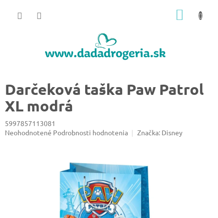
Prejsť
NÁKU
na
obsah
KOŠÍK
Darčeková taška Paw Patrol
XL modrá
5997857113081
Priemerné
Neohodnotené
Podrobnosti hodnotenia
Značka:
Disney
hodnotenie
produktu
je
0,0
z
5
hviezdičiek.