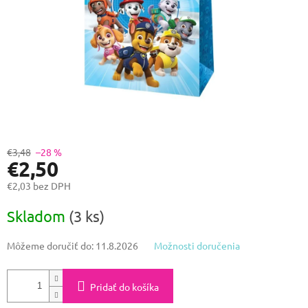
€3,48
–28 %
€2,50
€2,03 bez DPH
Jednotková
Skladom
(3 ks)
cena:
Môžeme doručiť do:
11.8.2026
Možnosti doručenia
Pridať do košíka