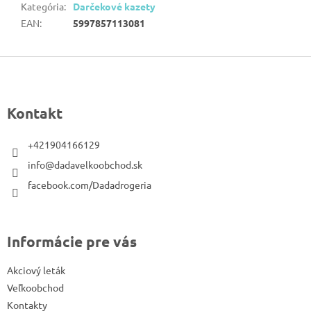
Kategória
:
Darčekové kazety
EAN
:
5997857113081
Z
á
p
Kontakt
ä
t
+421904166129
i
info@dadavelkoobchod.sk
e
facebook.com/Dadadrogeria
Informácie pre vás
Akciový leták
Veľkoobchod
Kontakty