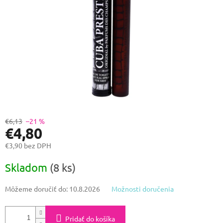
€6,13
–21 %
€4,80
€3,90 bez DPH
Jednotková
Skladom
(8 ks)
cena:
Môžeme doručiť do:
10.8.2026
Možnosti doručenia
Pridať do košíka