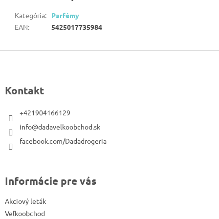
Kategória
:
Parfémy
EAN
:
5425017735984
Z
á
p
Kontakt
ä
t
+421904166129
i
info@dadavelkoobchod.sk
e
facebook.com/Dadadrogeria
Informácie pre vás
Akciový leták
Veľkoobchod