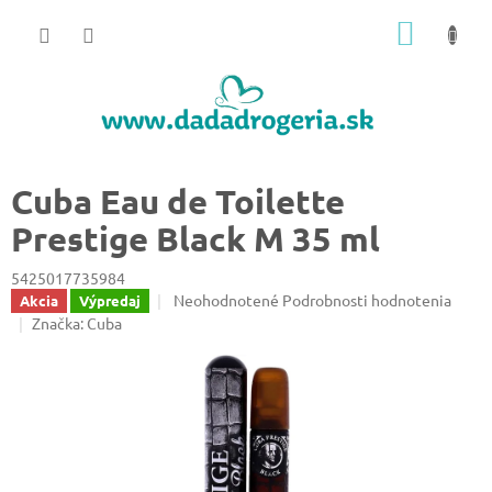
Prejsť
NÁKU
na
obsah
KOŠÍK
Cuba Eau de Toilette
Prestige Black M 35 ml
5425017735984
Priemerné
Neohodnotené
Podrobnosti hodnotenia
Akcia
Výpredaj
hodnotenie
Značka:
Cuba
produktu
je
0,0
z
5
hviezdičiek.