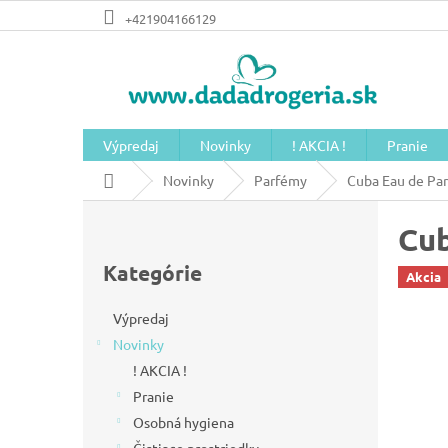
Prejsť
+421904166129
na
obsah
Výpredaj
Novinky
! AKCIA !
Pranie
Domov
Novinky
Parfémy
Cuba Eau de Par
B
Cub
o
Preskočiť
č
kategórie
Kategórie
Akcia
n
ý
Výpredaj
Novinky
p
! AKCIA !
a
Pranie
n
Osobná hygiena
e