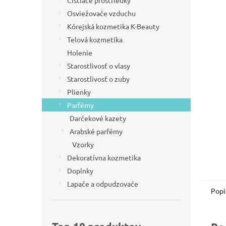
Čistiace prostriedky
l
Osviežovače vzduchu
Kórejská kozmetika K-Beauty
Telová kozmetika
Holenie
Starostlivosť o vlasy
Starostlivosť o zuby
Plienky
Parfémy
Darčekové kazety
Arabské parfémy
Vzorky
Dekoratívna kozmetika
Doplnky
Lapače a odpudzovače
Popi