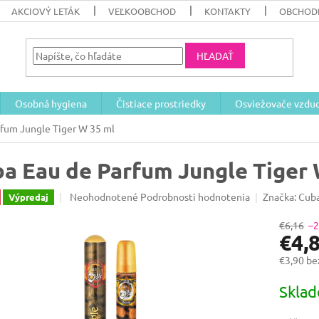
AKCIOVÝ LETÁK
VEĽKOOBCHOD
KONTAKTY
OBCHOD
HĽADAŤ
Osobná hygiena
Čistiace prostriedky
Osviežovače vzdu
fum Jungle Tiger W 35 ml
a Eau de Parfum Jungle Tiger 
Priemerné
Neohodnotené
Podrobnosti hodnotenia
Značka:
Cub
Výpredaj
hodnotenie
produktu
€6,16
–
€4,
je
0,0
€3,90 b
z
5
Jednotk
Skla
hviezdičiek.
cena: