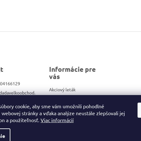
t
Informácie pre
vás
04166129
Akciový leták
dadavelkoobchod.
Veľkoobchod
Kontakty
úbory cookie, aby sme vám umožnili pohodlné
ook.com/Dadadrog
 webovej stránky a vďaka analýze neustále zlepšovali jej
Obchodné podmienky/GDPR
on a použiteľnosť.
Viac informácií
ie
ené.