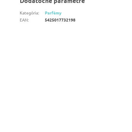
Dodatočné parametre
Kategória
:
Parfémy
EAN
:
5425017732198