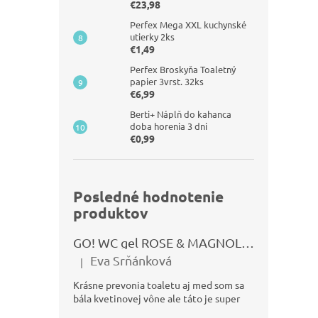
€23,98
Perfex Mega XXL kuchynské
utierky 2ks
€1,49
Perfex Broskyňa Toaletný
papier 3vrst. 32ks
€6,99
Berti+ Náplň do kahanca
doba horenia 3 dni
€0,99
Posledné hodnotenie
produktov
GO! WC gel ROSE & MAGNOLIA 750ml
Eva Srňánková
|
Hodnotenie produktu je 5 z 5 hviezdičiek.
Krásne prevonia toaletu aj med som sa
bála kvetinovej vône ale táto je super