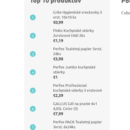
Top 10 produktov
Po
Grite Hygienické vreckovky 3
Cuba
vrst. 10x10 ks
€0,99
Finito Kuchynské utierky
2vrstvové Midi 2ks
€1,19
Perfex Toaletný papier 3vrst.
24ks
€3,98
Perfex Jumbo kuchynské
utierky
€1
Perfex Professional
kuchynské utierky 3 vrstvové
€2,39
GALLUS Gél na pranie 4v1
4,05L Color (3)
€7,99
Perfex PACK Toaletný papier
3vrst. 6x24ks