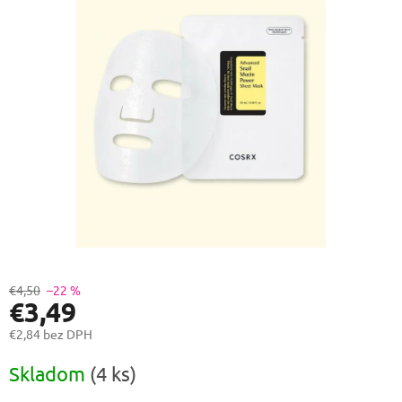
0,0
z
5
hviezdičiek.
€4,50
–22 %
€3,49
€2,84 bez DPH
Jednotková
Skladom
(4 ks)
cena: