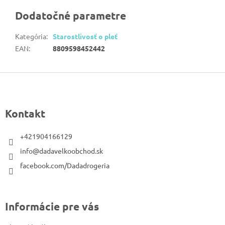
Dodatočné parametre
Kategória
:
Starostlivosť o pleť
EAN
:
8809598452442
Z
á
p
Kontakt
ä
t
+421904166129
i
info@dadavelkoobchod.sk
e
facebook.com/Dadadrogeria
Informácie pre vás