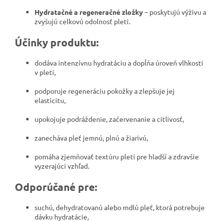
Hydratačné a regeneračné zložky
– poskytujú výživu a
zvyšujú celkovú odolnosť pleti.
Účinky produktu:
dodáva intenzívnu hydratáciu a dopĺňa úroveň vlhkosti
v pleti,
podporuje regeneráciu pokožky a zlepšuje jej
elasticitu,
upokojuje podráždenie, začervenanie a citlivosť,
zanecháva pleť jemnú, plnú a žiarivú,
pomáha zjemňovať textúru pleti pre hladší a zdravšie
vyzerajúci vzhľad.
Odporúčané pre:
suchú, dehydratovanú alebo mdlú pleť, ktorá potrebuje
dávku hydratácie,