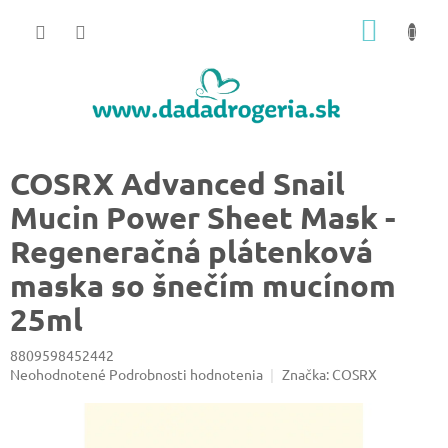
Prejsť
NÁKU
na
obsah
KOŠÍK
COSRX Advanced Snail
Mucin Power Sheet Mask -
Regeneračná plátenková
maska so šnečím mucínom
25ml
8809598452442
Priemerné
Neohodnotené
Podrobnosti hodnotenia
Značka:
COSRX
hodnotenie
produktu
je