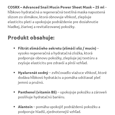
COSRX – Advanced Snail Mucin Power Sheet Mask – 25 ml
–
hĺbkovo hydratačná a regeneračná textilná maska napustená
slizom zo slimákov, ktorá obnovuje vlhkosť, zlepšuje
elasticitu pleti a upokojuje podráždenie pre dosiahnutie
hladkej, žiarivej a revitalizovanej pokožky.
Produkt obsahuje:
Filtrát slimáčieho sekretu (slimáčí sliz / mucín)
–
vysoko regeneračná a hydratačná zložka, ktorá
podporuje obnovu pokožky, zlepšuje jej textúru a
zvyšuje elasticitu pre zdravší a plnší vzhľad.
Hyaluronát sodný
– zvlhčovadlo viažuce vlhkosť, ktoré
dodáva hĺbkovú hydratáciu a pomáha udržiavať pleť
jemnú a pružnú.
Panthenol (vitamín B5)
– upokojuje pokožku a zároveň
posilňuje hydratačnú bariéru.
Alantoín
– pomáha upokojiť podráždenú pokožku a
podporuje hladší, zjednotenejší vzhľad.