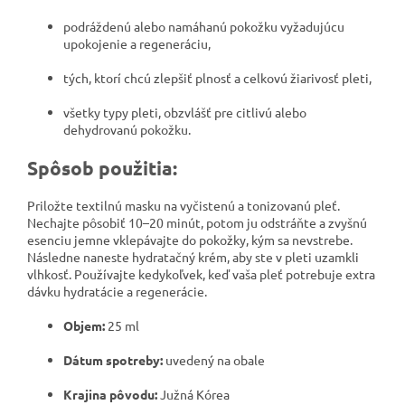
podráždenú alebo namáhanú pokožku vyžadujúcu
upokojenie a regeneráciu,
tých, ktorí chcú zlepšiť plnosť a celkovú žiarivosť pleti,
všetky typy pleti, obzvlášť pre citlivú alebo
dehydrovanú pokožku.
Spôsob použitia:
Priložte textilnú masku na vyčistenú a tonizovanú pleť.
Nechajte pôsobiť 10–20 minút, potom ju odstráňte a zvyšnú
esenciu jemne vklepávajte do pokožky, kým sa nevstrebe.
Následne naneste hydratačný krém, aby ste v pleti uzamkli
vlhkosť. Používajte kedykoľvek, keď vaša pleť potrebuje extra
dávku hydratácie a regenerácie.
Objem:
25 ml
Dátum spotreby:
uvedený na obale
Krajina pôvodu:
Južná Kórea