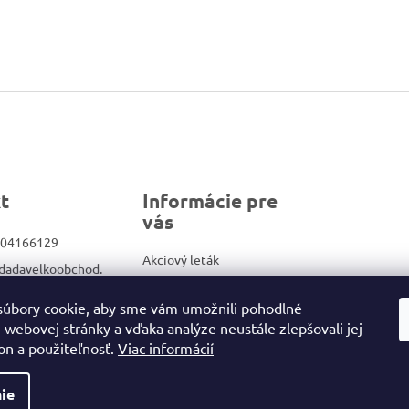
t
Informácie pre
vás
04166129
Akciový leták
dadavelkoobchod.
Veľkoobchod
Kontakty
úbory cookie, aby sme vám umožnili pohodlné
ook.com/Dadadrog
 webovej stránky a vďaka analýze neustále zlepšovali jej
Obchodné podmienky/GDPR
on a použiteľnosť.
Viac informácií
ie
ené.