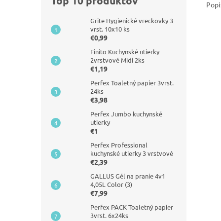
Top 10 produktov
Popi
Grite Hygienické vreckovky 3
vrst. 10x10 ks
€0,99
Finito Kuchynské utierky
2vrstvové Midi 2ks
€1,19
Perfex Toaletný papier 3vrst.
24ks
€3,98
Perfex Jumbo kuchynské
utierky
€1
Perfex Professional
kuchynské utierky 3 vrstvové
€2,39
GALLUS Gél na pranie 4v1
4,05L Color (3)
€7,99
Perfex PACK Toaletný papier
3vrst. 6x24ks