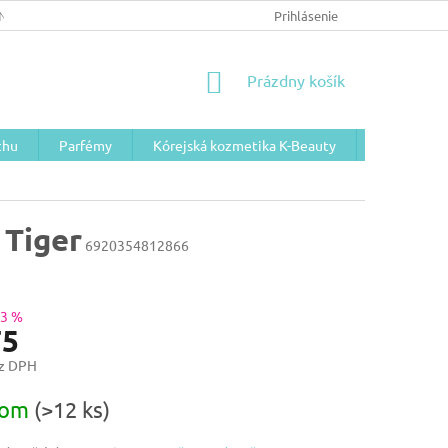
NÉ PODMIENKY/GDPR
Prihlásenie
NÁKUPNÝ
Prázdny košík
KOŠÍK
chu
Parfémy
Kórejská kozmetika K-Beauty
Telová koz
 Tiger
6920354812866
33 %
75
ez DPH
ová
dom
(>12 ks)