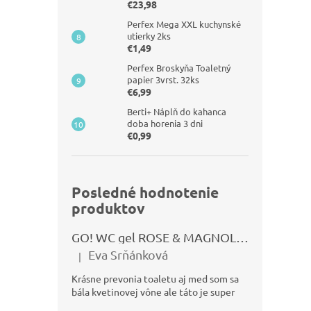
€23,98
Perfex Mega XXL kuchynské
utierky 2ks
€1,49
Perfex Broskyňa Toaletný
papier 3vrst. 32ks
€6,99
Berti+ Náplň do kahanca
doba horenia 3 dni
€0,99
Posledné hodnotenie
produktov
GO! WC gel ROSE & MAGNOLIA 750ml
Eva Srňánková
|
Hodnotenie produktu je 5 z 5 hviezdičiek.
Krásne prevonia toaletu aj med som sa
bála kvetinovej vône ale táto je super