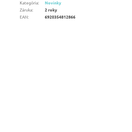
Kategória
:
Novinky
Záruka
:
2 roky
EAN
:
6920354812866