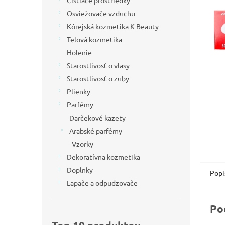
Čistiace prostriedky
l
Osviežovače vzduchu
Kórejská kozmetika K-Beauty
Telová kozmetika
Holenie
Starostlivosť o vlasy
Starostlivosť o zuby
Plienky
Parfémy
Darčekové kazety
Arabské parfémy
Vzorky
Dekoratívna kozmetika
Doplnky
Popi
Lapače a odpudzovače
Po