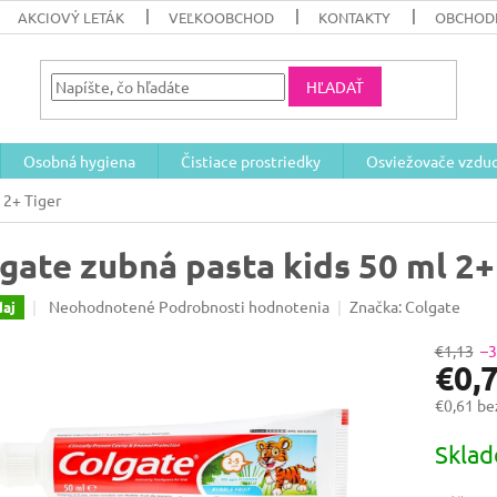
AKCIOVÝ LETÁK
VEĽKOOBCHOD
KONTAKTY
OBCHOD
HĽADAŤ
Osobná hygiena
Čistiace prostriedky
Osviežovače vzdu
 2+ Tiger
gate zubná pasta kids 50 ml 2+
Priemerné
Neohodnotené
Podrobnosti hodnotenia
Značka:
Colgate
aj
hodnotenie
produktu
€1,13
–
€0,
je
0,0
€0,61 b
z
5
Jednotk
Skla
hviezdičiek.
cena: