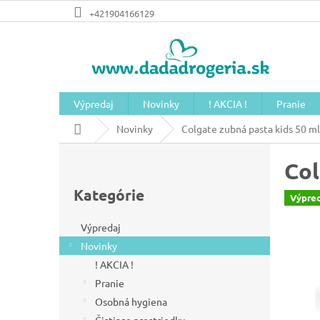
Prejsť
+421904166129
na
obsah
Výpredaj
Novinky
! AKCIA !
Pranie
Domov
Novinky
Colgate zubná pasta kids 50 ml
B
Col
o
Preskočiť
č
kategórie
Kategórie
Výpred
n
ý
Výpredaj
Novinky
p
! AKCIA !
a
Pranie
n
Osobná hygiena
e