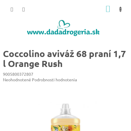
Prejsť
NÁKU
na
obsah
KOŠÍK
Coccolino aviváž 68 praní 1,7
l Orange Rush
9005800372807
Priemerné
Neohodnotené
Podrobnosti hodnotenia
hodnotenie
produktu
je
0,0
z
5
hviezdičiek.