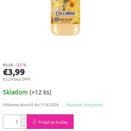
€5,38
–25 %
€3,99
€3,24 bez DPH
Jednotková
Skladom
(>12 ks)
cena:
Môžeme doručiť do:
11.8.2026
Možnosti doručenia
Pridať do košíka