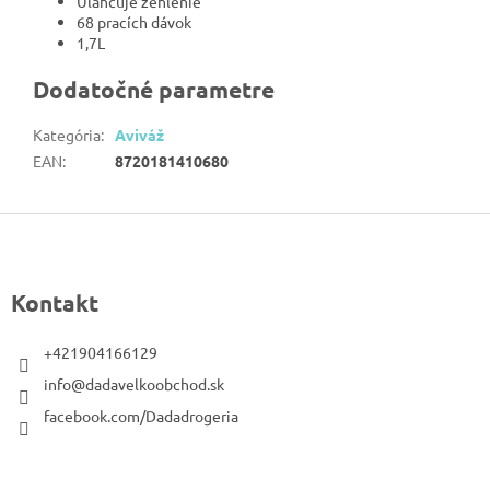
Uľahčuje žehlenie
68 pracích dávok
1,7L
Dodatočné parametre
Kategória
:
Aviváž
EAN
:
8720181410680
Z
á
p
Kontakt
ä
t
+421904166129
i
info@dadavelkoobchod.sk
e
facebook.com/Dadadrogeria