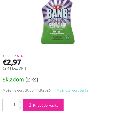
€3,55
–16 %
€2,97
€2,41 bez DPH
Jednotková
Skladom
(2 ks)
cena:
Môžeme doručiť do:
11.8.2026
Možnosti doručenia
Pridať do košíka