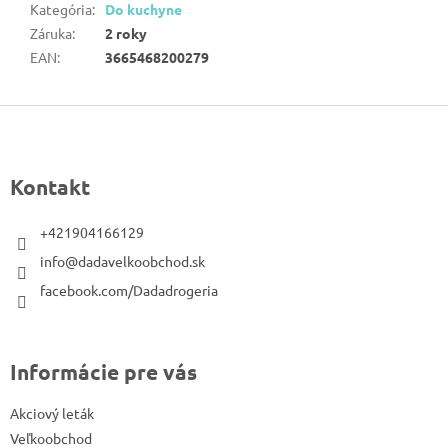
Kategória
:
Do kuchyne
Záruka
:
2 roky
EAN
:
3665468200279
Z
á
p
Kontakt
ä
t
+421904166129
i
info@dadavelkoobchod.sk
e
facebook.com/Dadadrogeria
Informácie pre vás
Akciový leták
Veľkoobchod