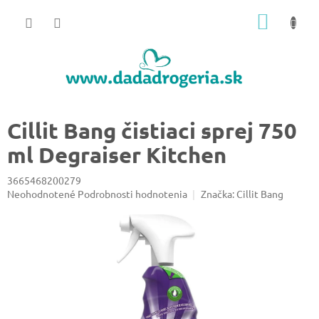
Prejsť
NÁKU
na
obsah
KOŠÍK
Cillit Bang čistiaci sprej 750
ml Degraiser Kitchen
3665468200279
Priemerné
Neohodnotené
Podrobnosti hodnotenia
Značka:
Cillit Bang
hodnotenie
produktu
je
0,0
z
5
hviezdičiek.