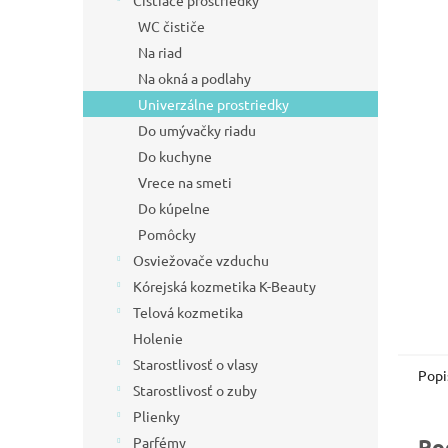
Čistiace prostriedky
l
WC čističe
Na riad
Na okná a podlahy
Univerzálne prostriedky
Do umývačky riadu
Do kuchyne
Vrece na smeti
Do kúpelne
Pomôcky
Osviežovače vzduchu
Kórejská kozmetika K-Beauty
Telová kozmetika
Holenie
Starostlivosť o vlasy
Popi
Starostlivosť o zuby
Plienky
Parfémy
Po