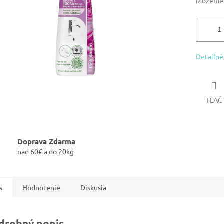
Môžeme d
Detailné
TLAČ
Doprava Zdarma
nad 60€ a do 20kg
s
Hodnotenie
Diskusia
drobný popis