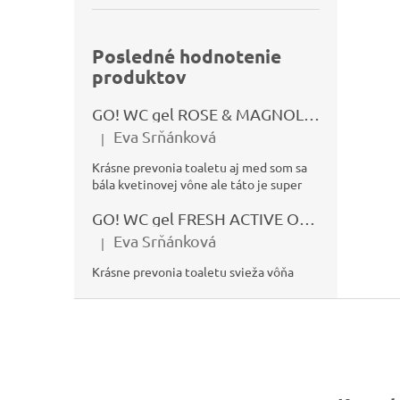
Posledné hodnotenie
produktov
GO! WC gel ROSE & MAGNOLIA 750ml
Eva Srňánková
|
Hodnotenie produktu je 5 z 5 hviezdičiek.
Krásne prevonia toaletu aj med som sa
bála kvetinovej vône ale táto je super
GO! WC gel FRESH ACTIVE OCEÁN 750ml
Eva Srňánková
|
Hodnotenie produktu je 5 z 5 hviezdičiek.
Krásne prevonia toaletu svieža vôňa
Z
á
p
ä