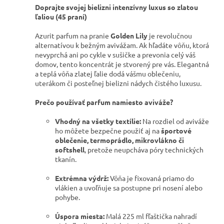
Doprajte svojej bielizni intenzívny luxus so zlatou
ľaliou (45 praní)
Azurit parfum na pranie
Golden Lily
je revolučnou
alternatívou k bežným avivážam. Ak hľadáte vôňu, ktorá
nevyprchá ani po cykle v sušičke a prevonia celý váš
domov, tento koncentrát je stvorený pre vás. Elegantná
a teplá vôňa zlatej ľalie dodá vášmu oblečeniu,
uterákom či posteľnej bielizni nádych čistého luxusu.
Prečo používať parfum namiesto aviváže?
Vhodný na všetky textílie:
Na rozdiel od aviváže
ho môžete bezpečne použiť aj na
športové
oblečenie, termoprádlo, mikrovlákno či
softshell
, pretože neupcháva póry technických
tkanín.
Extrémna výdrž:
Vôňa je fixovaná priamo do
vlákien a uvoľňuje sa postupne pri nosení alebo
pohybe.
Úspora miesta:
Malá 225 ml fľaštička nahradí