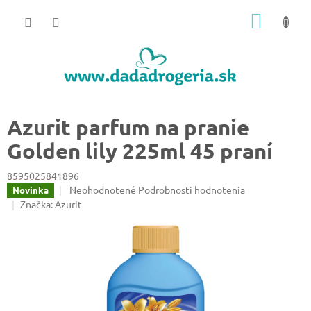
Prejsť
NÁKU
na
obsah
KOŠÍK
Azurit parfum na pranie
Golden lily 225ml 45 praní
8595025841896
Priemerné
Neohodnotené
Podrobnosti hodnotenia
Novinka
hodnotenie
Značka:
Azurit
produktu
je
0,0
z
5
hviezdičiek.