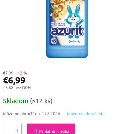
€7,99
–12 %
€6,99
€5,68 bez DPH
Jednotková
Skladom
(>12 ks)
cena:
Môžeme doručiť do:
11.8.2026
Možnosti doručenia
Pridať do košíka