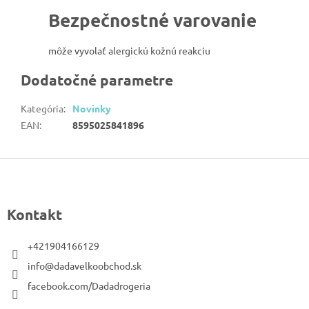
Bezpečnostné varovanie
môže vyvolať alergickú kožnú reakciu
Dodatočné parametre
Kategória
:
Novinky
EAN
:
8595025841896
Z
á
p
Kontakt
ä
t
+421904166129
i
info@dadavelkoobchod.sk
e
facebook.com/Dadadrogeria