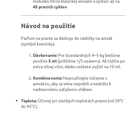
niekoľko litrov klasickej aviváže a vystačí až na
45 pracích cyklov
.
Návod na použitie
Parfum na pranie sa dávkuje do nádržky na aviváž
(symbol kvetinky).
Dávkovanie:
Pre štandardných 4–5 kg bielizne
použite
5 ml
(približne 1/3 uzáveru). Ak túžite po
extra silnej vôni, dávku môžete zvýšiť na 10 ml.
Kombinovanie:
Nepoužívajte súčasne s
avivážou, aby sa vône nepobili a nedošlo k
nadmernému zaťaženiu vlákien.
Teplota:
Účinný pri všetkých teplotách prania (od 20°C
do 95°C).