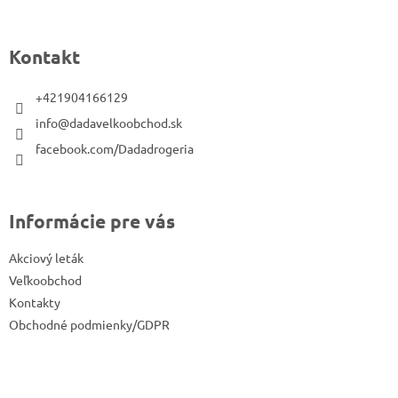
á
p
Kontakt
ä
t
+421904166129
i
info@dadavelkoobchod.sk
e
facebook.com/Dadadrogeria
Informácie pre vás
Akciový leták
Veľkoobchod
Kontakty
Obchodné podmienky/GDPR