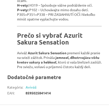
očami.
H-vety:
H319 – Spôsobuje vážne podráždenie očí.
P-vety:
P102 – Uchovávajte mimo dosahu detí.
P305+P351+P338 – PRI ZASIAHNUTÍ OČÍ: Niekoľko
minút opatrne vyplachujte vodou.
Prečo si vybrať Azurit
Sakura Sensation
Aviváž
Azurit Sakura Sensation
premení každé pranie
na svieži zážitok. Prináša
jemnosť, dlhotrvajúcu vôňu
kvetov sakury a hebkosť
, ktorú si vaša bielizeň zaslúži.
Pre sviežu, voňavú a príjemnú čistotu každý deň.
Dodatočné parametre
Kategória
:
Aviváž
EAN
:
8595025841414
Z