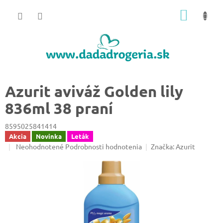
Prejsť
NÁKU
na
obsah
KOŠÍK
Azurit aviváž Golden lily
836ml 38 praní
8595025841414
Akcia
Novinka
Leták
Priemerné
Neohodnotené
Podrobnosti hodnotenia
Značka:
Azurit
hodnotenie
produktu
je
0,0
z
5
hviezdičiek.