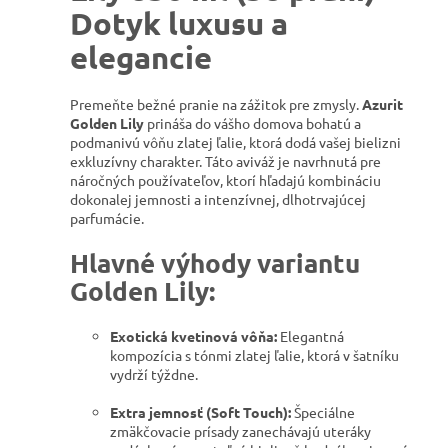
Dotyk luxusu a
elegancie
Premeňte bežné pranie na zážitok pre zmysly.
Azurit
Golden Lily
prináša do vášho domova bohatú a
podmanivú vôňu zlatej ľalie, ktorá dodá vašej bielizni
exkluzívny charakter. Táto aviváž je navrhnutá pre
náročných používateľov, ktorí hľadajú kombináciu
dokonalej jemnosti a intenzívnej, dlhotrvajúcej
parfumácie.
Hlavné výhody variantu
Golden Lily:
Exotická kvetinová vôňa:
Elegantná
kompozícia s tónmi zlatej ľalie, ktorá v šatníku
vydrží týždne.
Extra jemnosť (Soft Touch):
Špeciálne
zmäkčovacie prísady zanechávajú uteráky