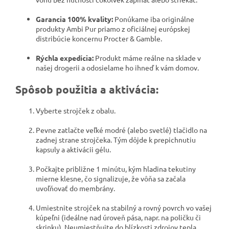
Garancia 100% kvality:
Ponúkame iba originálne
produkty Ambi Pur priamo z oficiálnej európskej
distribúcie koncernu Procter & Gamble.
Rýchla expedícia:
Produkt máme reálne na sklade v
našej drogerii a odosielame ho ihneď k vám domov.
Spôsob použitia a aktivácia:
Vyberte strojček z obalu.
Pevne zatlačte veľké modré (alebo svetlé) tlačidlo na
zadnej strane strojčeka. Tým dôjde k prepichnutiu
kapsuly a aktivácii gélu.
Počkajte približne 1 minútu, kým hladina tekutiny
mierne klesne, čo signalizuje, že vôňa sa začala
uvoľňovať do membrány.
Umiestnite strojček na stabilný a rovný povrch vo vašej
kúpeľni (ideálne nad úroveň pása, napr. na poličku či
skrinku). Neumiestňujte do blízkosti zdrojov tepla.