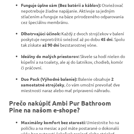
Funguje úplne sám (Bez batérií a káblov):
Osviežovač
nepotrebuje žiadne napájanie. Aktivuje sa jedným
stlačením a funguje na báze prirodzeného odparovania
cez špeciálnu membránu.
Dlhotrvajúci účinok:
Každý z dvoch strojčekov v balení
poskytuje nepretržitú sviežosť až po dobu
45 dní
. Spolu
tak získate
až 90 dní
bezstarostnej vône.
Ideálny do malých priestorov:
Skvele sa hodí nielen do
kúpeľní a na toalety, ale aj do šatníkov, chodieb, komôr
či práčovní.
Duo Pack (Výhodné balenie):
Balenie obsahuje
2
samostatné strojčeky
, čo vám umožní prevoňať dve
miestnosti naraz alebo mať pripravenú náhradu.
Prečo nakúpiť Ambi Pur Bathroom
Pine na našom e-shope?
Maximálny komfort bez starostí:
Umiestnite ho na
poličku a na mesiac a pol máte postarané o dokonalú
vôňu bez nutnosti čokoľvek zapínať alebo striekať.