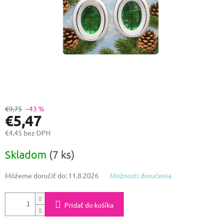
€9,75
–43 %
€5,47
€4,45 bez DPH
Jednotková
Skladom
(7 ks)
cena:
Môžeme doručiť do:
11.8.2026
Možnosti doručenia
Pridať do košíka