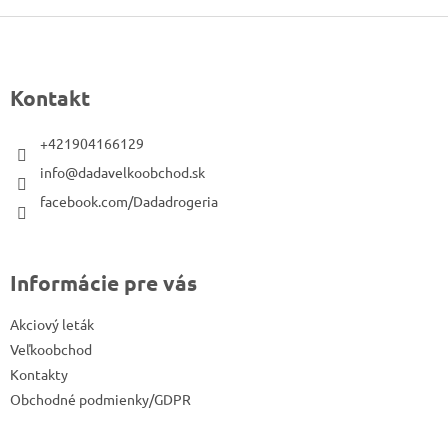
Z
á
p
Kontakt
ä
t
+421904166129
i
info@dadavelkoobchod.sk
e
facebook.com/Dadadrogeria
Informácie pre vás
Akciový leták
Veľkoobchod
Kontakty
Obchodné podmienky/GDPR