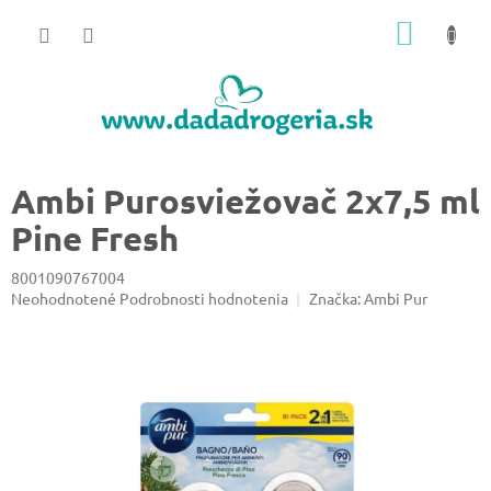
Prejsť
NÁKU
na
obsah
KOŠÍK
Ambi Purosviežovač 2x7,5 ml
Pine Fresh
8001090767004
Priemerné
Neohodnotené
Podrobnosti hodnotenia
Značka:
Ambi Pur
hodnotenie
produktu
je
0,0
z
5
hviezdičiek.