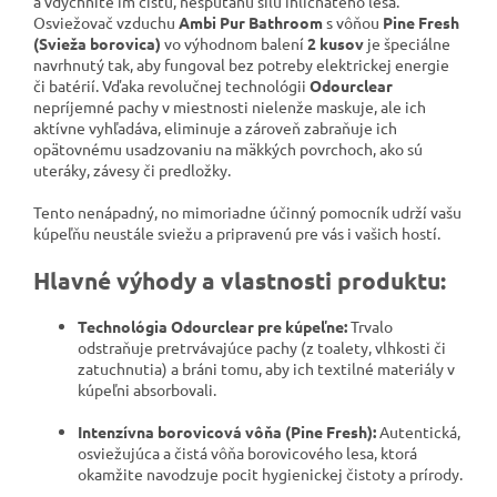
a vdýchnite im čistú, nespútanú silu ihličnatého lesa.
Osviežovač vzduchu
Ambi Pur Bathroom
s vôňou
Pine Fresh
(Svieža borovica)
vo výhodnom balení
2 kusov
je špeciálne
navrhnutý tak, aby fungoval bez potreby elektrickej energie
či batérií. Vďaka revolučnej technológii
Odourclear
nepríjemné pachy v miestnosti nielenže maskuje, ale ich
aktívne vyhľadáva, eliminuje a zároveň zabraňuje ich
opätovnému usadzovaniu na mäkkých povrchoch, ako sú
uteráky, závesy či predložky.
Tento nenápadný, no mimoriadne účinný pomocník udrží vašu
kúpeľňu neustále sviežu a pripravenú pre vás i vašich hostí.
Hlavné výhody a vlastnosti produktu:
Technológia Odourclear pre kúpeľne:
Trvalo
odstraňuje pretrvávajúce pachy (z toalety, vlhkosti či
zatuchnutia) a bráni tomu, aby ich textilné materiály v
kúpeľni absorbovali.
Intenzívna borovicová vôňa (Pine Fresh):
Autentická,
osviežujúca a čistá vôňa borovicového lesa, ktorá
okamžite navodzuje pocit hygienickej čistoty a prírody.