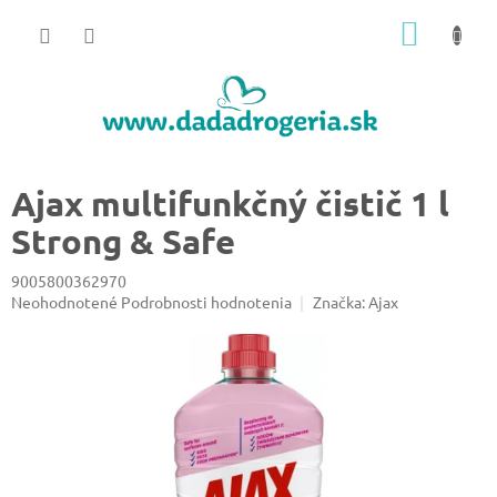
Prejsť
NÁKU
na
obsah
KOŠÍK
Ajax multifunkčný čistič 1 l
Strong & Safe
9005800362970
Priemerné
Neohodnotené
Podrobnosti hodnotenia
Značka:
Ajax
hodnotenie
produktu
je
0,0
z
5
hviezdičiek.