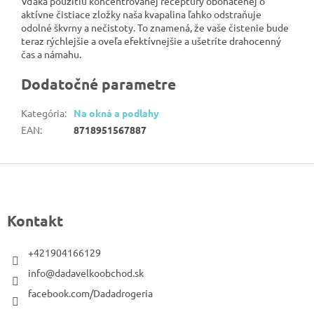
Vďaka použitiu koncentrovanej receptúry obohatenej o
aktívne čistiace zložky naša kvapalina ľahko odstraňuje
odolné škvrny a nečistoty. To znamená, že vaše čistenie bude
teraz rýchlejšie a oveľa efektívnejšie a ušetríte drahocenný
čas a námahu.
Dodatočné parametre
Kategória
:
Na okná a podlahy
EAN
:
8718951567887
Z
á
p
Kontakt
ä
t
+421904166129
i
info@dadavelkoobchod.sk
e
facebook.com/Dadadrogeria