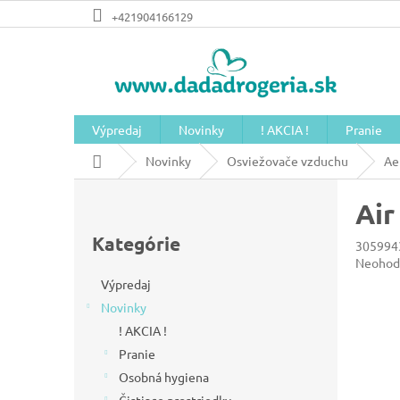
Prejsť
+421904166129
na
obsah
Výpredaj
Novinky
! AKCIA !
Pranie
Domov
Novinky
Osviežovače vzduchu
Ae
B
Air
o
Preskočiť
č
kategórie
Kategórie
305994
n
Prieme
Neohod
hodnot
ý
Výpredaj
produkt
Novinky
p
je
0,0
! AKCIA !
a
z
Pranie
n
5
Osobná hygiena
hviezdič
e