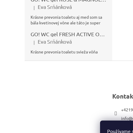
Eva Srňánková
|
Hodnotenie produktu je 5 z 5 hviezdičiek.
Krásne prevonia toaletu aj med som sa
bála kvetinovej vône ale táto je super
GO! WC gel FRESH ACTIVE OCEÁN 750ml
Eva Srňánková
|
Hodnotenie produktu je 5 z 5 hviezdičiek.
Krásne prevonia toaletu svieža vôňa
Z
á
p
ä
Kontak
t
i
+4219
e
info@
sk
Používame s
faceb