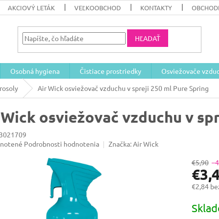
AKCIOVÝ LETÁK
VEĽKOOBCHOD
KONTAKTY
OBCHOD
HĽADAŤ
Osobná hygiena
Čistiace prostriedky
Osviežovače vzdu
rosoly
Air Wick osviežovač vzduchu v spreji 250 ml Pure Spring
 Wick osviežovač vzduchu v spr
3021709
rné
notené
Podrobnosti hodnotenia
Značka:
Air Wick
enie
u
€5,90
–
€3,
€2,84 b
Jednotk
Skla
iek.
cena: