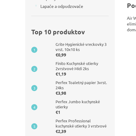
Po
Lapače a odpudzovače
Air 
elim
domá
Top 10 produktov
Grite Hygienické vreckovky 3
vrst. 10x10 ks
€0,99
Finito Kuchynské utierky
2vrstvové Midi 2ks
€1,19
Perfex Toaletný papier 3vrst.
24ks
€3,98
Perfex Jumbo kuchynské
utierky
€1
Perfex Professional
kuchynské utierky 3 vrstvové
€2,39