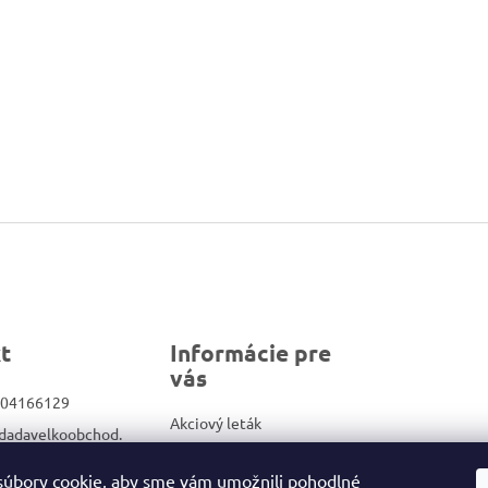
t
Informácie pre
vás
04166129
Akciový leták
dadavelkoobchod.
Veľkoobchod
Kontakty
úbory cookie, aby sme vám umožnili pohodlné
ook.com/Dadadrog