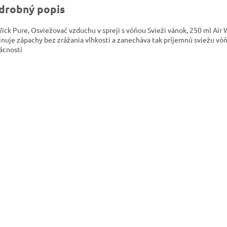
drobný popis
Wick Pure, Osviežovač vzduchu v spreji s vôňou Svieži vánok, 250 ml Air
inuje zápachy bez zrážania vlhkosti a zanecháva tak príjemnú sviežu vô
cnosti