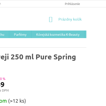
NÉ PODMIENKY/GDPR
Prihlásenie
NÁKUPNÝ
Prázdny košík
KOŠÍK
chu
Parfémy
Kórejská kozmetika K-Beauty
Telová koz
eji 250 ml Pure Spring
40 %
49
ez DPH
ová
dom
(>12 ks)