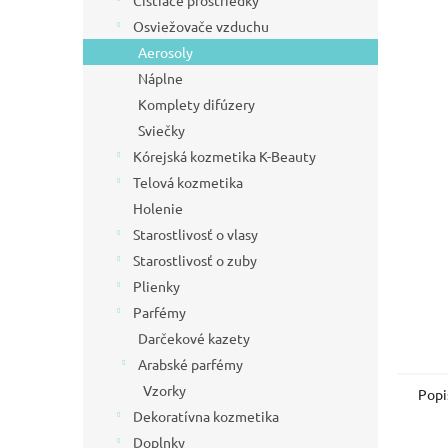
Čistiace prostriedky
l
Osviežovače vzduchu
Aerosoly
Náplne
Komplety difúzery
Sviečky
Kórejská kozmetika K-Beauty
Telová kozmetika
Holenie
Starostlivosť o vlasy
Starostlivosť o zuby
Plienky
Parfémy
Darčekové kazety
Arabské parfémy
Vzorky
Popi
Dekoratívna kozmetika
Doplnky