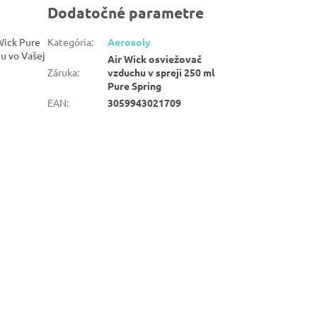
Dodatočné parametre
 Wick Pure
Kategória
:
Aerosoly
ňu vo Vašej
Air Wick osviežovač
Záruka
:
vzduchu v spreji 250 ml
Pure Spring
EAN
:
3059943021709