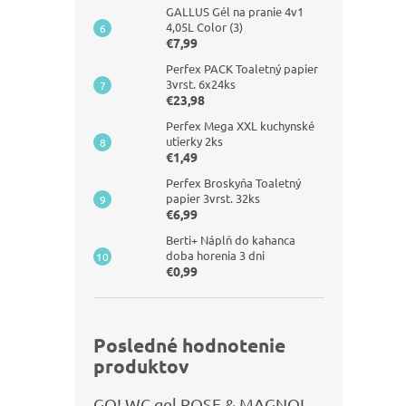
GALLUS Gél na pranie 4v1
4,05L Color (3)
€7,99
Perfex PACK Toaletný papier
3vrst. 6x24ks
€23,98
Perfex Mega XXL kuchynské
utierky 2ks
€1,49
Perfex Broskyňa Toaletný
papier 3vrst. 32ks
€6,99
Berti+ Náplň do kahanca
doba horenia 3 dni
€0,99
Posledné hodnotenie
produktov
GO! WC gel ROSE & MAGNOLIA 750ml