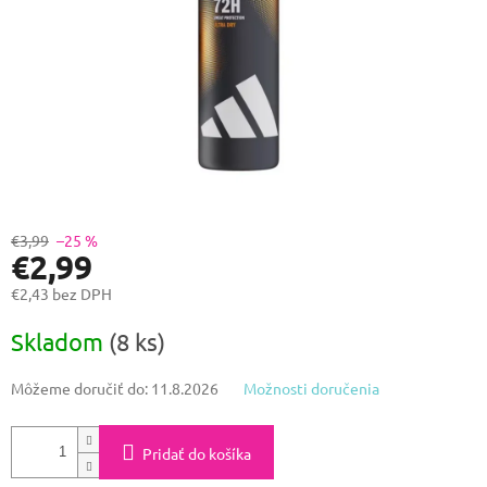
€3,99
–25 %
€2,99
€2,43 bez DPH
Jednotková
Skladom
(8 ks)
cena:
Môžeme doručiť do:
11.8.2026
Možnosti doručenia
Pridať do košíka