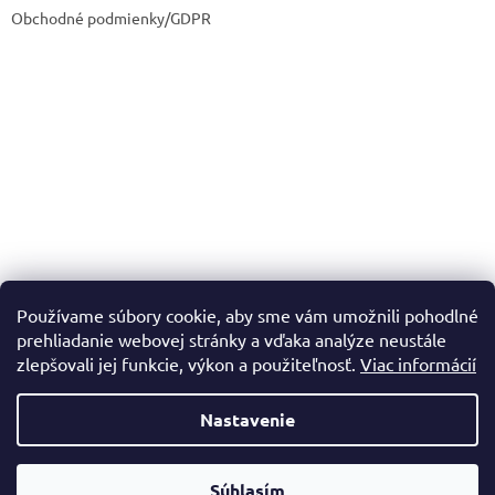
Obchodné podmienky/GDPR
Používame súbory cookie, aby sme vám umožnili pohodlné
prehliadanie webovej stránky a vďaka analýze neustále
zlepšovali jej funkcie, výkon a použiteľnosť.
Viac informácií
Nastavenie
Vytvoril Shoptet
Súhlasím
Copyright 2026
Dadadrogeria.sk
. Všetky práva vyhradené.