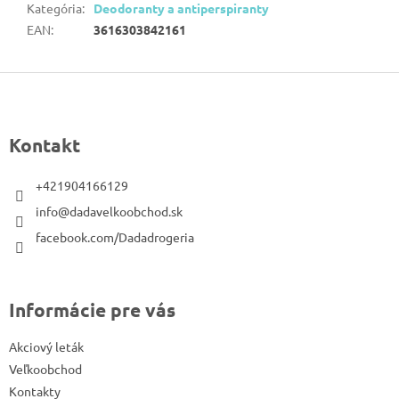
Kategória
:
Deodoranty a antiperspiranty
EAN
:
3616303842161
Z
á
p
Kontakt
ä
t
+421904166129
i
info@dadavelkoobchod.sk
e
facebook.com/Dadadrogeria
Informácie pre vás
Akciový leták
Veľkoobchod
Kontakty