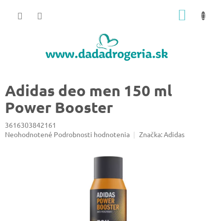
Prejsť
NÁKU
na
obsah
KOŠÍK
Adidas deo men 150 ml
Power Booster
3616303842161
Priemerné
Neohodnotené
Podrobnosti hodnotenia
Značka:
Adidas
hodnotenie
produktu
je
0,0
z
5
hviezdičiek.